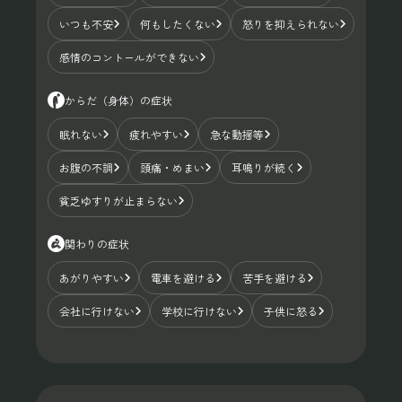
いつも不安
何もしたくない
怒りを抑えられない
感情のコントールができない
からだ（身体）の症状
眠れない
疲れやすい
急な動揺等
お腹の不調
頭痛・めまい
耳鳴りが続く
貧乏ゆすりが止まらない
関わりの症状
あがりやすい
電車を避ける
苦手を避ける
会社に行けない
学校に行けない
子供に怒る