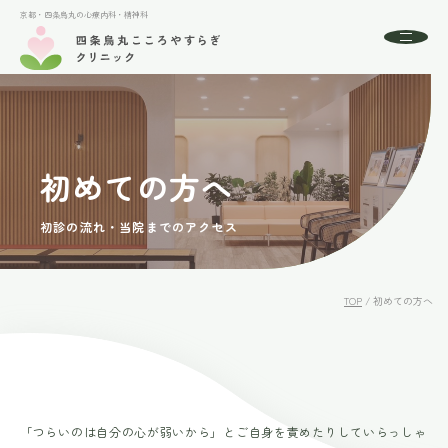
京都・四条烏丸の心療内科・精神科
京都・四条烏丸の心療内科・精神科
About
四条烏丸こころやすらぎクリニックとは
初めての方へ
初めての方へ
Menu
診療案内
初診の流れ・当院までのアクセス
Access
アクセス
FAQ
よくある質問
TOP
/
初めての方へ
News
お知らせ
24時間受付中
WEB予約
「つらいのは自分の心が弱いから」とご自身を責めたりしていらっしゃ